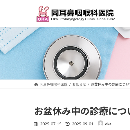
コ
ナ
ン
ビ
テ
ゲ
ン
ー
ツ
シ
へ
ョ
ス
ン
キ
に
ッ
移
プ
動
岡耳鼻咽喉科医院
お知らせ
お盆休み中の診療につい
お盆休み中の診療につ
最
2025-07-15
2025-09-01
oka
終