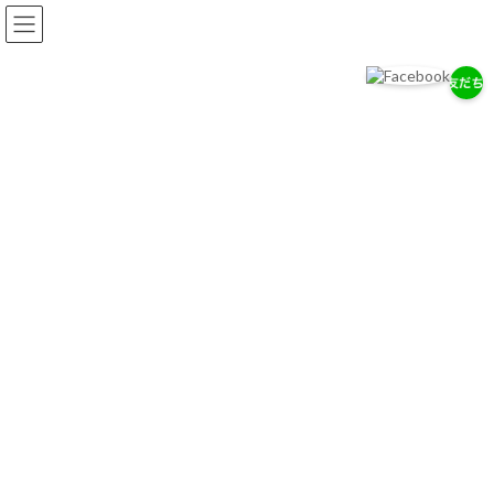
コ
ナ
ン
ビ
テ
ゲ
ン
ー
ツ
シ
へ
ョ
ス
ン
2025年6月
キ
に
ッ
移
プ
動
岡耳鼻咽喉科医院
2025年6月
6月19日（木）午前休診のお知らせ
お知らせ
2025-06-05
【午前休診のご案内】6月19日（木）午前は休
診いたします。午後のみの診療となります。ご
不便おかけしますがご了承ください。 診療時
間は以下のとおりです。（午前） 休診（午