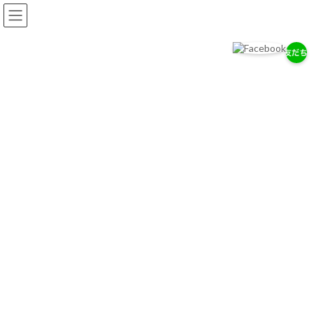
コ
ナ
ン
ビ
テ
ゲ
ン
ー
ツ
シ
へ
ョ
ス
ン
2026年2月
キ
に
ッ
移
プ
動
岡耳鼻咽喉科医院
2026年2月
3月7日（土） 休診のお知らせ
お知らせ
2026-02-12
平素より当院をご利用いただきありがとうござ
います。 誠に勝手ながら、3月7日（土）は休診
とさせていただきます。 ご不便をおかけいたし
ますが、ご理解のほどよろしくお願い申し上げ