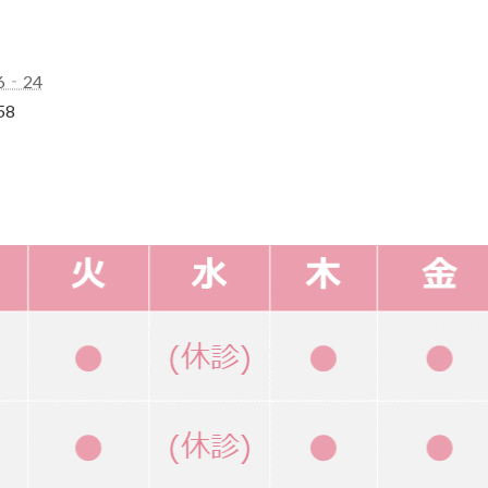
6‐24
58