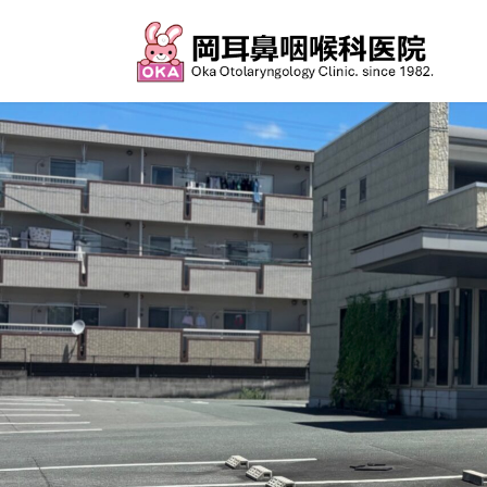
コ
ナ
ン
ビ
テ
ゲ
ン
ー
ツ
シ
へ
ョ
ス
ン
キ
に
ッ
移
プ
動