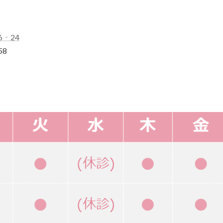
6‐24
58