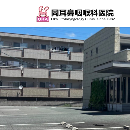
コ
ナ
ン
ビ
テ
ゲ
ン
ー
ツ
シ
へ
ョ
ス
ン
キ
に
ッ
移
プ
動