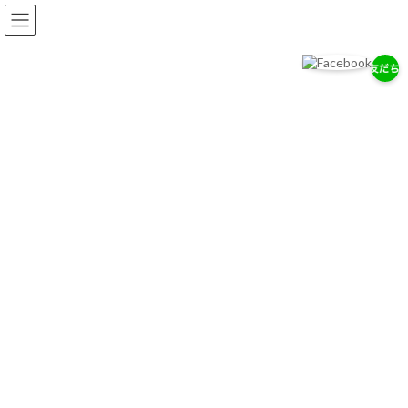
コ
ナ
ン
ビ
テ
ゲ
ン
ー
ツ
シ
へ
ョ
岡耳鼻咽喉科医院
ス
ン
耳・鼻・のどの専門医として、地域の健康を支えます。
キ
に
ッ
移
プ
動
お知らせ
2026/７/29
7/28（木）通常診療のお知らせ
2026/７/18
お盆期間中の休診について
2026/4/14
ゴールデンウィーク中の診療について
お知らせ一覧へ