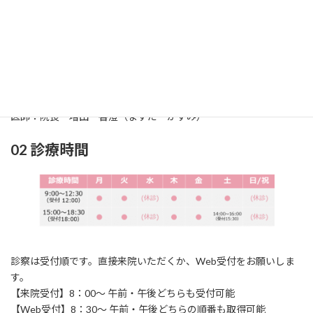
01 診療科
診療科：耳鼻咽喉科（じびいんこうか）
所在地：〒861-2118
熊本市東区花立2丁目
1
6‐24
TEL：096‐369‐0717 / FAX：096‐369‐0858
医師：院長 増田 香澄（ますだ かすみ）
02 診療時間
診察は受付順です。直接来院いただくか、Web受付をお願いしま
す。
【来院受付】8：00～ 午前・午後どちらも受付可能
【Web受付】8：30～ 午前・午後どちらの順番も取得可能