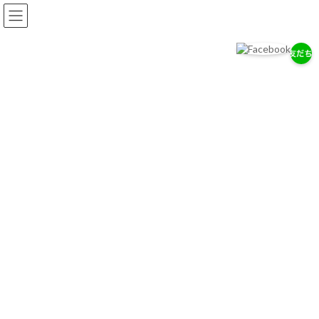
コ
ナ
ン
ビ
テ
ゲ
ン
ー
ツ
シ
へ
ョ
岡耳鼻咽喉科医院
ス
ン
耳・鼻・のどの専門医として、地域の健康を支えます。
キ
に
ッ
移
プ
動
お知らせ
2026/７/29
7/28（木）通常診療のお知らせ
2026/７/18
お盆期間中の休診について
2026/4/14
ゴールデンウィーク中の診療について
お知らせ一覧へ