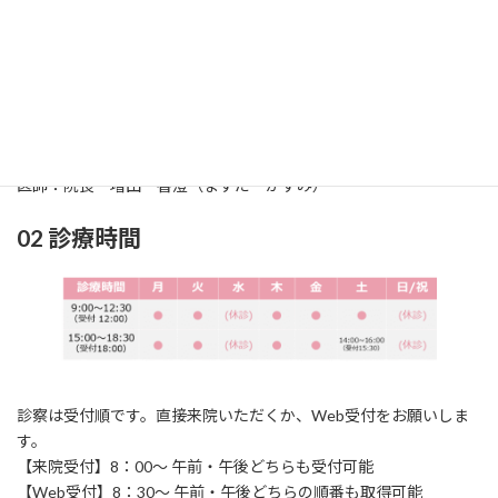
01 診療科
診療科：耳鼻咽喉科（じびいんこうか）
所在地：〒861-2118
熊本市東区花立2丁目
1
6‐24
TEL：096‐369‐0717 / FAX：096‐369‐0858
医師：院長 増田 香澄（ますだ かすみ）
02 診療時間
診察は受付順です。直接来院いただくか、Web受付をお願いしま
す。
【来院受付】8：00～ 午前・午後どちらも受付可能
【Web受付】8：30～ 午前・午後どちらの順番も取得可能