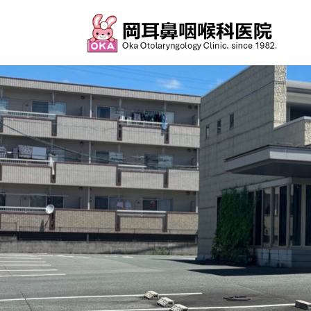
コ
ナ
ン
ビ
テ
ゲ
ン
ー
ツ
シ
へ
ョ
ス
ン
キ
に
ッ
移
プ
動