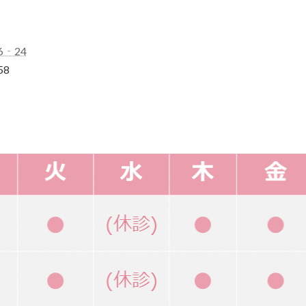
6‐24
58