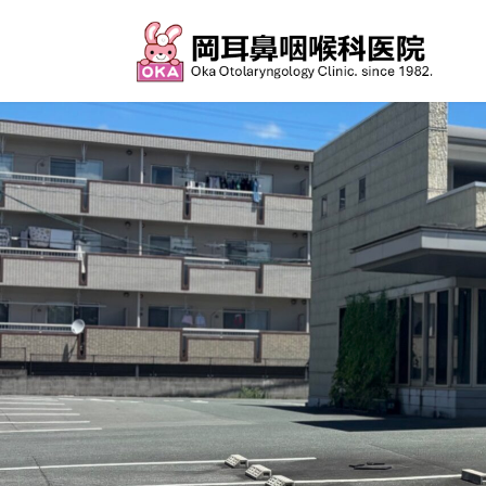
コ
ナ
ン
ビ
テ
ゲ
ン
ー
ツ
シ
へ
ョ
ス
ン
キ
に
ッ
移
プ
動