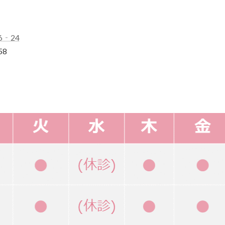
6‐24
58