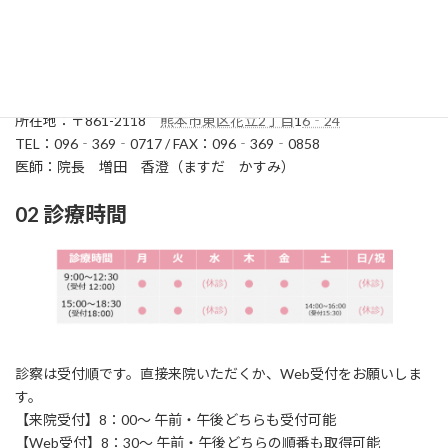
01 診療科
診療科：耳鼻咽喉科（じびいんこうか）
所在地：〒861-2118
熊本市東区花立2丁目
1
6‐24
TEL：096‐369‐0717 / FAX：096‐369‐0858
医師：院長 増田 香澄（ますだ かすみ）
02 診療時間
診察は受付順です。直接来院いただくか、Web受付をお願いしま
す。
【来院受付】8：00～ 午前・午後どちらも受付可能
【Web受付】8：30～ 午前・午後どちらの順番も取得可能