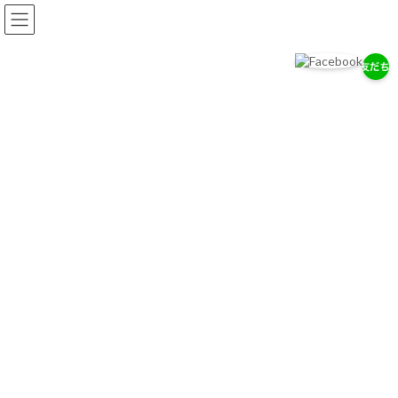
コ
ナ
ン
ビ
テ
ゲ
ン
ー
ツ
シ
へ
ョ
岡耳鼻咽喉科医院
ス
ン
耳・鼻・のどの専門医として、地域の健康を支えます。
キ
に
ッ
移
プ
動
お知らせ
2026/７/29
7/28（木）通常診療のお知らせ
2026/７/18
お盆期間中の休診について
2026/4/14
ゴールデンウィーク中の診療について
お知らせ一覧へ