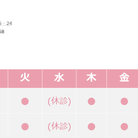
6‐24
58