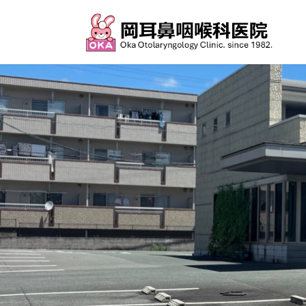
コ
ナ
ン
ビ
テ
ゲ
ン
ー
ツ
シ
へ
ョ
ス
ン
キ
に
ッ
移
プ
動