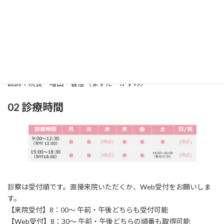
01 診療科
診療科：耳鼻咽喉科（じびいんこうか）
所在地：〒861-2118
熊本市東区花立2丁目
1
6‐24
TEL：096‐369‐0717 / FAX：096‐369‐0858
医師：院長 増田 香澄（ますだ かすみ）
02 診療時間
診察は受付順です。直接来院いただくか、Web受付をお願いしま
す。
【来院受付】8：00～ 午前・午後どちらも受付可能
【Web受付】8：30～ 午前・午後どちらの順番も取得可能