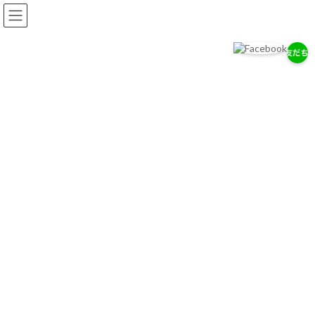
コ
ナ
ン
ビ
テ
ゲ
ン
ー
ツ
シ
へ
ョ
岡耳鼻咽喉科医院
ス
ン
耳・鼻・のどの専門医として、地域の健康を支えます。
キ
に
ッ
移
プ
動
お知らせ
2026/７/29
7/28（木）通常診療のお知らせ
2026/７/18
お盆期間中の休診について
2026/4/14
ゴールデンウィーク中の診療について
お知らせ一覧へ