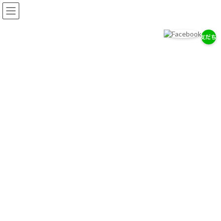
コ
ナ
ン
ビ
テ
ゲ
ン
ー
ツ
シ
へ
ョ
岡耳鼻咽喉科医院
ス
ン
耳・鼻・のどの専門医として、地域の健康を支えます。
キ
に
ッ
移
プ
動
お知らせ
2026/７/29
7/28（木）通常診療のお知らせ
2026/７/18
お盆期間中の休診について
2026/4/14
ゴールデンウィーク中の診療について
お知らせ一覧へ