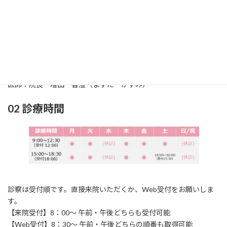
01 診療科
診療科：耳鼻咽喉科（じびいんこうか）
所在地：〒861-2118
熊本市東区花立2丁目
1
6‐24
TEL：096‐369‐0717 / FAX：096‐369‐0858
医師：院長 増田 香澄（ますだ かすみ）
02 診療時間
診察は受付順です。直接来院いただくか、Web受付をお願いしま
す。
【来院受付】8：00～ 午前・午後どちらも受付可能
【Web受付】8：30～ 午前・午後どちらの順番も取得可能