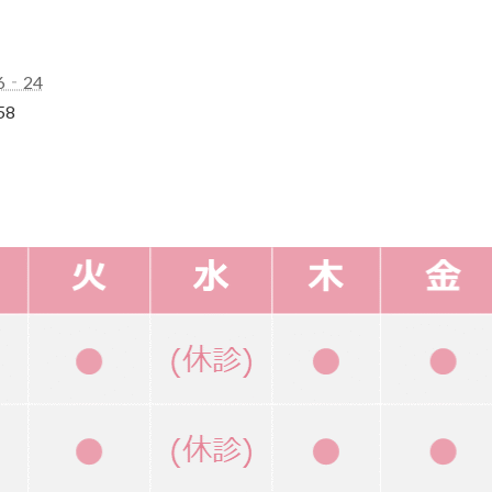
6‐24
58