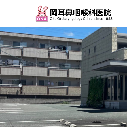
コ
ナ
ン
ビ
テ
ゲ
ン
ー
ツ
シ
へ
ョ
ス
ン
キ
に
ッ
移
プ
動