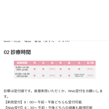
01 診療科
診療科：耳鼻咽喉科（じびいんこうか）
所在地：〒861-2118
熊本市東区花立2丁目
1
6‐24
TEL：096‐369‐0717 / FAX：096‐369‐0858
医師：院長 増田 香澄（ますだ かすみ）
02 診療時間
診察は受付順です。直接来院いただくか、Web受付をお願いしま
す。
【来院受付】8：00～ 午前・午後どちらも受付可能
【Web受付】8：30～ 午前・午後どちらの順番も取得可能