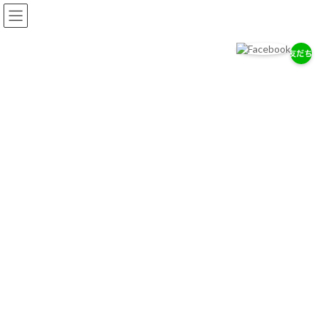
コ
ナ
ン
ビ
テ
ゲ
ン
ー
ツ
シ
へ
ョ
岡耳鼻咽喉科医院
ス
ン
耳・鼻・のどの専門医として、地域の健康を支えます。
キ
に
ッ
移
プ
動
お知らせ
2026/７/29
7/28（木）通常診療のお知らせ
2026/７/18
お盆期間中の休診について
2026/4/14
ゴールデンウィーク中の診療について
お知らせ一覧へ