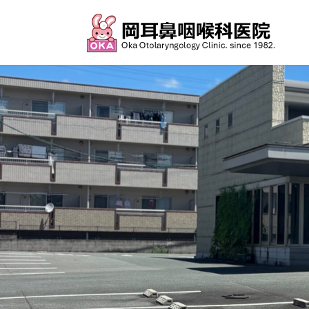
コ
ナ
ン
ビ
テ
ゲ
ン
ー
ツ
シ
へ
ョ
ス
ン
キ
に
ッ
移
プ
動