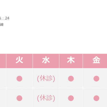
6‐24
58