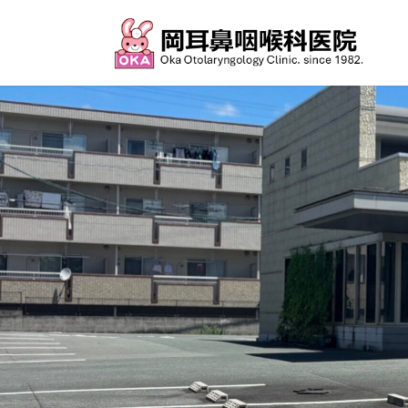
コ
ナ
ン
ビ
テ
ゲ
ン
ー
ツ
シ
へ
ョ
ス
ン
キ
に
ッ
移
プ
動