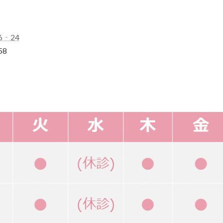
6‐24
58