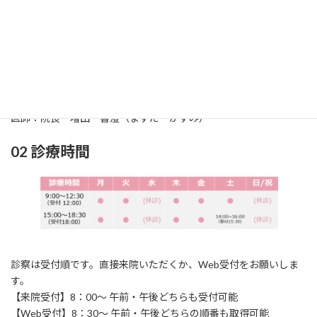
01 診療科
診療科：耳鼻咽喉科（じびいんこうか）
所在地：〒861-2118
熊本市東区花立2丁目
1
6‐24
TEL：096‐369‐0717 / FAX：096‐369‐0858
医師：院長 増田 香澄（ますだ かすみ）
02 診療時間
診察は受付順です。直接来院いただくか、Web受付をお願いしま
す。
【来院受付】8：00～ 午前・午後どちらも受付可能
【Web受付】8：30～ 午前・午後どちらの順番も取得可能