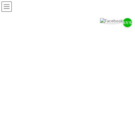
コ
ナ
ン
ビ
テ
ゲ
ン
ー
ツ
シ
へ
ョ
岡耳鼻咽喉科医院
ス
ン
耳・鼻・のどの専門医として、地域の健康を支えます。
キ
に
ッ
移
プ
動
お知らせ
2026/７/29
7/28（木）通常診療のお知らせ
2026/７/18
お盆期間中の休診について
2026/4/14
ゴールデンウィーク中の診療について
お知らせ一覧へ