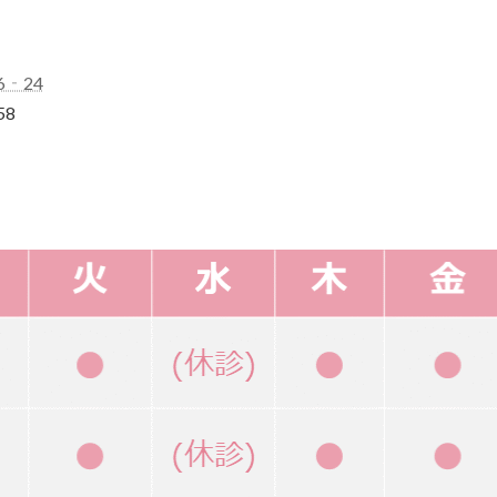
6‐24
58