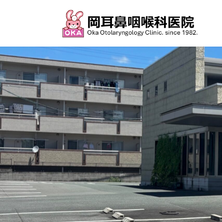
コ
ナ
ン
ビ
テ
ゲ
ン
ー
ツ
シ
へ
ョ
ス
ン
キ
に
ッ
移
プ
動