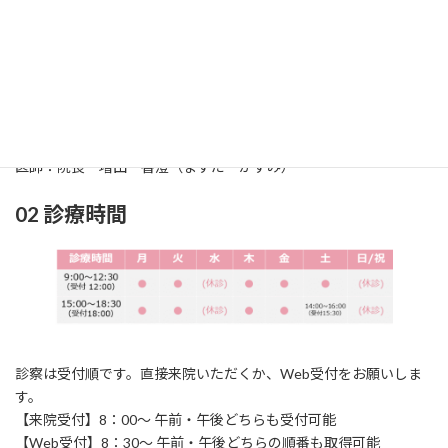
01 診療科
診療科：耳鼻咽喉科（じびいんこうか）
所在地：〒861-2118
熊本市東区花立2丁目
1
6‐24
TEL：096‐369‐0717 / FAX：096‐369‐0858
医師：院長 増田 香澄（ますだ かすみ）
02 診療時間
診察は受付順です。直接来院いただくか、Web受付をお願いしま
す。
【来院受付】8：00～ 午前・午後どちらも受付可能
【Web受付】8：30～ 午前・午後どちらの順番も取得可能