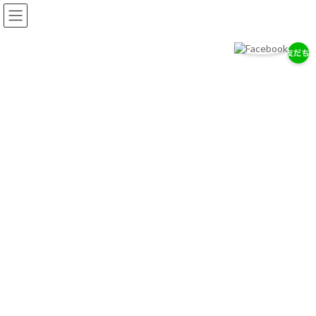
コ
ナ
ン
ビ
テ
ゲ
ン
ー
ツ
シ
へ
ョ
岡耳鼻咽喉科医院
ス
ン
耳・鼻・のどの専門医として、地域の健康を支えます。
キ
に
ッ
移
プ
動
お知らせ
2026/７/29
7/28（木）通常診療のお知らせ
2026/７/18
お盆期間中の休診について
2026/4/14
ゴールデンウィーク中の診療について
お知らせ一覧へ