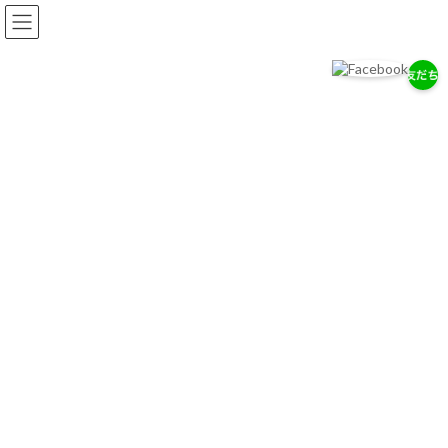
コ
ナ
ン
ビ
テ
ゲ
ン
ー
ツ
シ
へ
ョ
岡耳鼻咽喉科医院
ス
ン
耳・鼻・のどの専門医として、地域の健康を支えます。
キ
に
ッ
移
プ
動
お知らせ
2026/７/29
7/28（木）通常診療のお知らせ
2026/７/18
お盆期間中の休診について
2026/4/14
ゴールデンウィーク中の診療について
お知らせ一覧へ