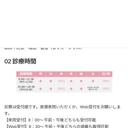
01 診療科
診療科：耳鼻咽喉科（じびいんこうか）
所在地：〒861-2118
熊本市東区花立2丁目
1
6‐24
TEL：096‐369‐0717 / FAX：096‐369‐0858
医師：院長 増田 香澄（ますだ かすみ）
02 診療時間
診察は受付順です。直接来院いただくか、Web受付をお願いしま
す。
【来院受付】8：00～ 午前・午後どちらも受付可能
【Web受付】8：30～ 午前・午後どちらの順番も取得可能