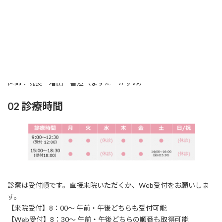
01 診療科
診療科：耳鼻咽喉科（じびいんこうか）
所在地：〒861-2118
熊本市東区花立2丁目
1
6‐24
TEL：096‐369‐0717 / FAX：096‐369‐0858
医師：院長 増田 香澄（ますだ かすみ）
02 診療時間
診察は受付順です。直接来院いただくか、Web受付をお願いしま
す。
【来院受付】8：00～ 午前・午後どちらも受付可能
【Web受付】8：30～ 午前・午後どちらの順番も取得可能