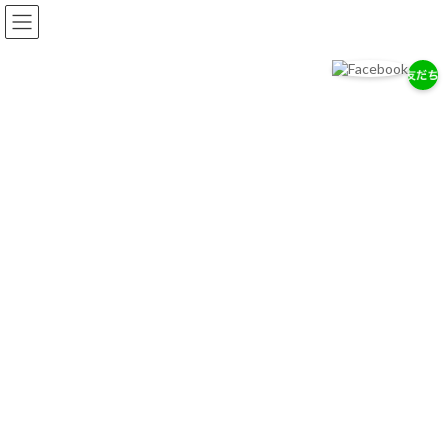
コ
ナ
ン
ビ
テ
ゲ
ン
ー
ツ
シ
へ
ョ
岡耳鼻咽喉科医院
ス
ン
耳・鼻・のどの専門医として、地域の健康を支えます。
キ
に
ッ
移
プ
動
お知らせ
2026/７/29
7/28（木）通常診療のお知らせ
2026/７/18
お盆期間中の休診について
2026/4/14
ゴールデンウィーク中の診療について
お知らせ一覧へ