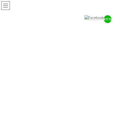
コ
ナ
ン
ビ
テ
ゲ
ン
ー
ツ
シ
へ
ョ
岡耳鼻咽喉科医院
ス
ン
耳・鼻・のどの専門医として、地域の健康を支えます。
キ
に
ッ
移
プ
動
お知らせ
2026/７/29
7/28（木）通常診療のお知らせ
2026/７/18
お盆期間中の休診について
2026/4/14
ゴールデンウィーク中の診療について
お知らせ一覧へ