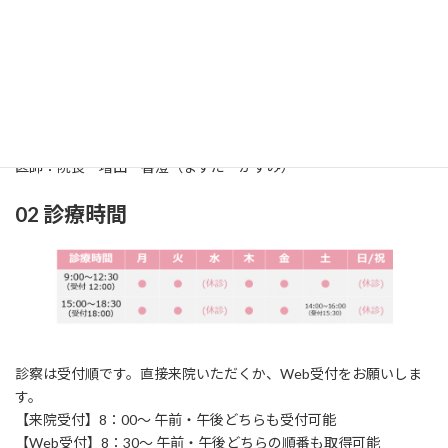
01 診療科
診療科：耳鼻咽喉科（じびいんこうか）
所在地：〒861-2118
熊本市東区花立2丁目
1
6‐24
TEL：096‐369‐0717 / FAX：096‐369‐0858
医師：院長 増田 香澄（ますだ かすみ）
02 診療時間
診察は受付順です。直接来院いただくか、Web受付をお願いしま
す。
【来院受付】8：00～ 午前・午後どちらも受付可能
【Web受付】8：30～ 午前・午後どちらの順番も取得可能