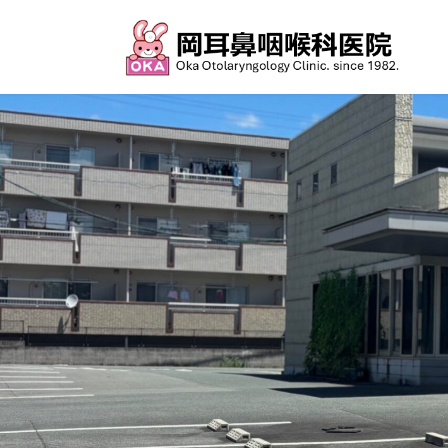
コ
ナ
ン
ビ
テ
ゲ
ン
ー
ツ
シ
へ
ョ
ス
ン
キ
に
ッ
移
プ
動