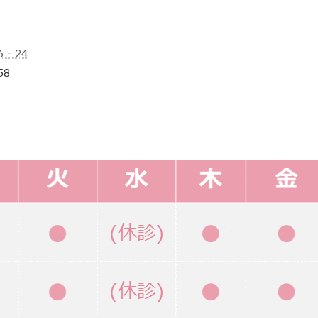
6‐24
58