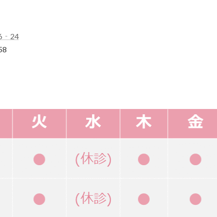
6‐24
58