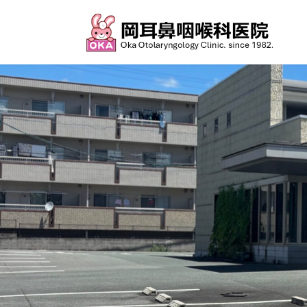
コ
ナ
ン
ビ
テ
ゲ
ン
ー
ツ
シ
へ
ョ
ス
ン
キ
に
ッ
移
プ
動