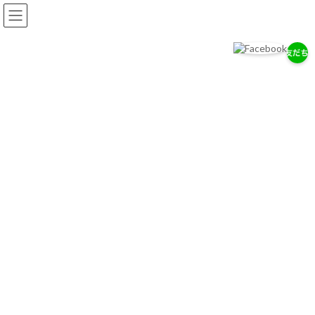
コ
ナ
ン
ビ
テ
ゲ
ン
ー
ツ
シ
へ
ョ
岡耳鼻咽喉科医院
ス
ン
耳・鼻・のどの専門医として、地域の健康を支えます。
キ
に
ッ
移
プ
動
お知らせ
2026/７/29
7/28（木）通常診療のお知らせ
2026/７/18
お盆期間中の休診について
2026/4/14
ゴールデンウィーク中の診療について
お知らせ一覧へ