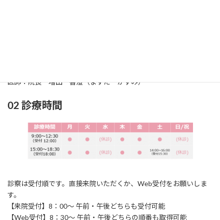
01 診療科
診療科：耳鼻咽喉科（じびいんこうか）
所在地：〒861-2118
熊本市東区花立2丁目
1
6‐24
TEL：096‐369‐0717 / FAX：096‐369‐0858
医師：院長 増田 香澄（ますだ かすみ）
02 診療時間
診察は受付順です。直接来院いただくか、Web受付をお願いしま
す。
【来院受付】8：00～ 午前・午後どちらも受付可能
【Web受付】8：30～ 午前・午後どちらの順番も取得可能