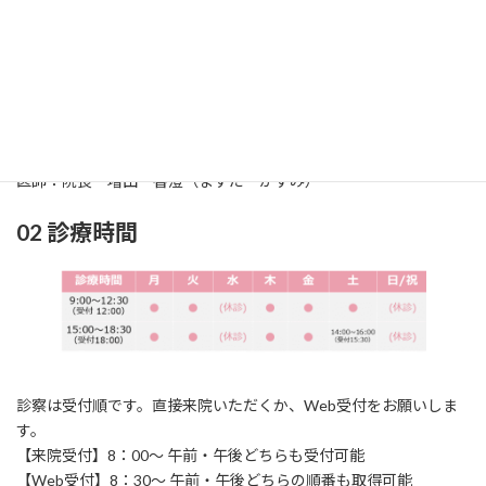
01 診療科
診療科：耳鼻咽喉科（じびいんこうか）
所在地：〒861-2118
熊本市東区花立2丁目
1
6‐24
TEL：096‐369‐0717 / FAX：096‐369‐0858
医師：院長 増田 香澄（ますだ かすみ）
02 診療時間
診察は受付順です。直接来院いただくか、Web受付をお願いしま
す。
【来院受付】8：00～ 午前・午後どちらも受付可能
【Web受付】8：30～ 午前・午後どちらの順番も取得可能