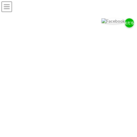
コ
ナ
ン
ビ
テ
ゲ
ン
ー
ツ
シ
へ
ョ
岡耳鼻咽喉科医院
ス
ン
耳・鼻・のどの専門医として、地域の健康を支えます。
キ
に
ッ
移
プ
動
お知らせ
2026/７/29
7/28（木）通常診療のお知らせ
2026/７/18
お盆期間中の休診について
2026/4/14
ゴールデンウィーク中の診療について
お知らせ一覧へ