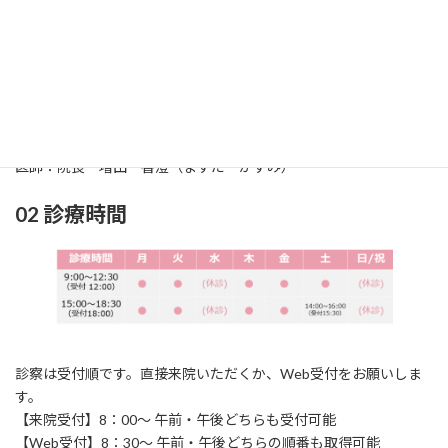
01 診療科
診療科：耳鼻咽喉科（じびいんこうか）
所在地：〒861-2118
熊本市東区花立2丁目
1
6‐24
TEL：096‐369‐0717 / FAX：096‐369‐0858
医師：院長 増田 香澄（ますだ かすみ）
02 診療時間
診察は受付順です。直接来院いただくか、Web受付をお願いしま
す。
【来院受付】8：00～ 午前・午後どちらも受付可能
【Web受付】8：30～ 午前・午後どちらの順番も取得可能