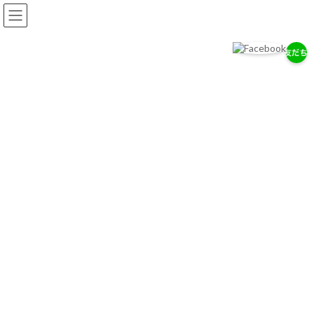
コ
ナ
ン
ビ
テ
ゲ
ン
ー
ツ
シ
へ
ョ
岡耳鼻咽喉科医院
ス
ン
耳・鼻・のどの専門医として、地域の健康を支えます。
キ
に
ッ
移
プ
動
お知らせ
2026/７/29
7/28（木）通常診療のお知らせ
2026/７/18
お盆期間中の休診について
2026/4/14
ゴールデンウィーク中の診療について
お知らせ一覧へ