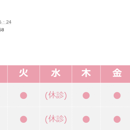
6‐24
58