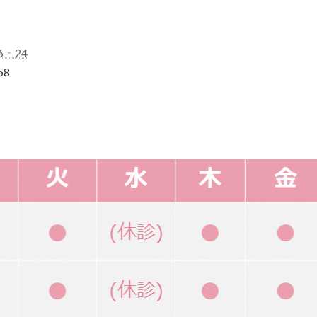
6‐24
58