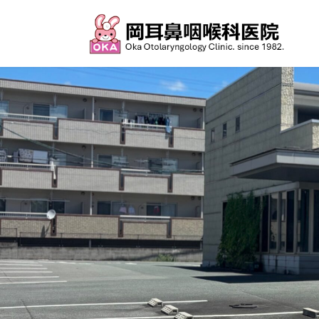
コ
ナ
ン
ビ
テ
ゲ
ン
ー
ツ
シ
へ
ョ
ス
ン
キ
に
ッ
移
プ
動