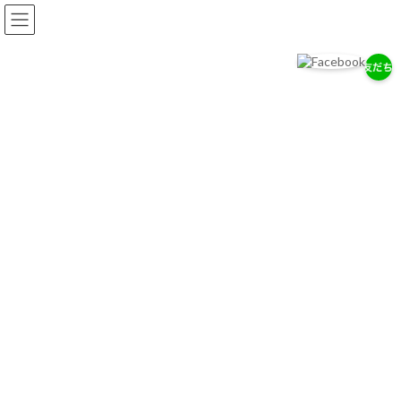
コ
ナ
ン
ビ
テ
ゲ
ン
ー
ツ
シ
へ
ョ
岡耳鼻咽喉科医院
ス
ン
耳・鼻・のどの専門医として、地域の健康を支えます。
キ
に
ッ
移
プ
動
お知らせ
2026/７/29
7/28（木）通常診療のお知らせ
2026/７/18
お盆期間中の休診について
2026/4/14
ゴールデンウィーク中の診療について
お知らせ一覧へ