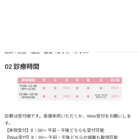
01 診療科
診療科：耳鼻咽喉科（じびいんこうか）
所在地：〒861-2118
熊本市東区花立2丁目
1
6‐24
TEL：096‐369‐0717 / FAX：096‐369‐0858
医師：院長 増田 香澄（ますだ かすみ）
02 診療時間
診察は受付順です。直接来院いただくか、Web受付をお願いしま
す。
【来院受付】8：00～ 午前・午後どちらも受付可能
【Web受付】8：30～ 午前・午後どちらの順番も取得可能