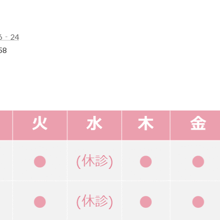
6‐24
58