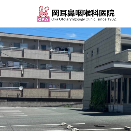
コ
ナ
ン
ビ
テ
ゲ
ン
ー
ツ
シ
へ
ョ
ス
ン
キ
に
ッ
移
プ
動