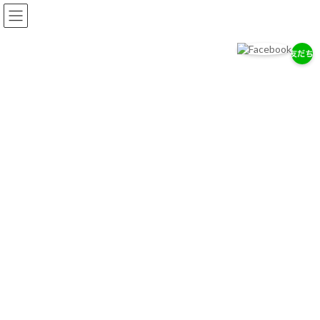
コ
ナ
ン
ビ
テ
ゲ
ン
ー
ツ
シ
へ
ョ
岡耳鼻咽喉科医院
ス
ン
耳・鼻・のどの専門医として、地域の健康を支えます。
キ
に
ッ
移
プ
動
お知らせ
2026/７/29
7/28（木）通常診療のお知らせ
2026/７/18
お盆期間中の休診について
2026/4/14
ゴールデンウィーク中の診療について
お知らせ一覧へ