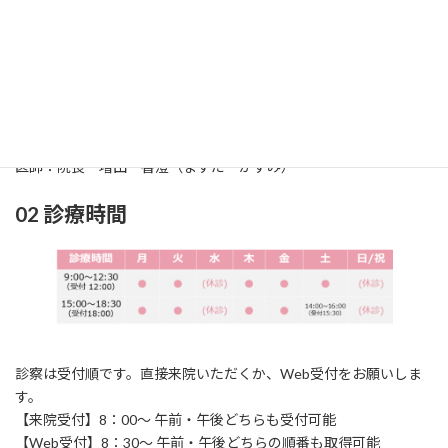
01 診療科
診療科：耳鼻咽喉科（じびいんこうか）
所在地：〒861-2118
熊本市東区花立2丁目
1
6‐24
TEL：096‐369‐0717 / FAX：096‐369‐0858
医師：院長 増田 香澄（ますだ かすみ）
02 診療時間
診察は受付順です。直接来院いただくか、Web受付をお願いしま
す。
【来院受付】8：00～ 午前・午後どちらも受付可能
【Web受付】8：30～ 午前・午後どちらの順番も取得可能