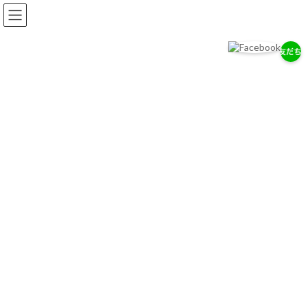
コ
ナ
ン
ビ
テ
ゲ
ン
ー
ツ
シ
へ
ョ
岡耳鼻咽喉科医院
ス
ン
耳・鼻・のどの専門医として、地域の健康を支えます。
キ
に
ッ
移
プ
動
お知らせ
2026/７/29
7/28（木）通常診療のお知らせ
2026/７/18
お盆期間中の休診について
2026/4/14
ゴールデンウィーク中の診療について
お知らせ一覧へ