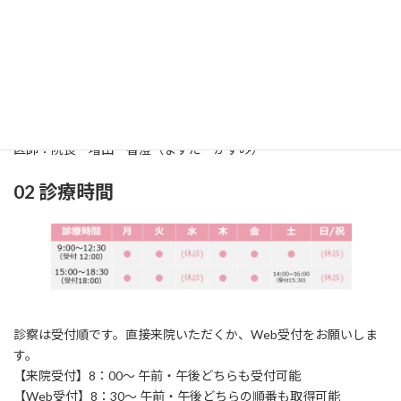
01 診療科
診療科：耳鼻咽喉科（じびいんこうか）
所在地：〒861-2118
熊本市東区花立2丁目
1
6‐24
TEL：096‐369‐0717 / FAX：096‐369‐0858
医師：院長 増田 香澄（ますだ かすみ）
02 診療時間
診察は受付順です。直接来院いただくか、Web受付をお願いしま
す。
【来院受付】8：00～ 午前・午後どちらも受付可能
【Web受付】8：30～ 午前・午後どちらの順番も取得可能