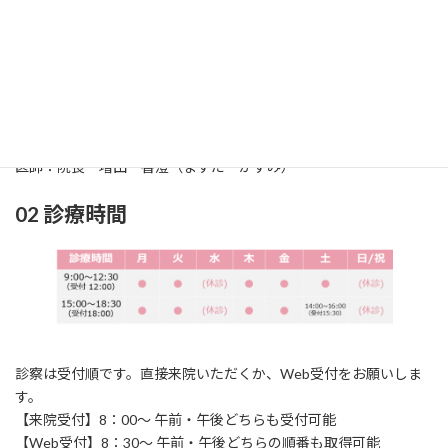
01 診療科
診療科：耳鼻咽喉科（じびいんこうか）
所在地：〒861-2118
熊本市東区花立2丁目
1
6‐24
TEL：096‐369‐0717 / FAX：096‐369‐0858
医師：院長 増田 香澄（ますだ かすみ）
02 診療時間
診察は受付順です。直接来院いただくか、Web受付をお願いしま
す。
【来院受付】8：00～ 午前・午後どちらも受付可能
【Web受付】8：30～ 午前・午後どちらの順番も取得可能