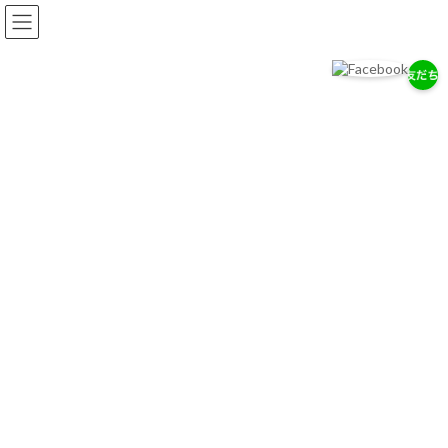
コ
ナ
ン
ビ
テ
ゲ
ン
ー
ツ
シ
へ
ョ
岡耳鼻咽喉科医院
ス
ン
耳・鼻・のどの専門医として、地域の健康を支えます。
キ
に
ッ
移
プ
動
お知らせ
2026/７/29
7/28（木）通常診療のお知らせ
2026/７/18
お盆期間中の休診について
2026/4/14
ゴールデンウィーク中の診療について
お知らせ一覧へ