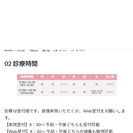
01 診療科
診療科：耳鼻咽喉科（じびいんこうか）
所在地：〒861-2118
熊本市東区花立2丁目
1
6‐24
TEL：096‐369‐0717 / FAX：096‐369‐0858
医師：院長 増田 香澄（ますだ かすみ）
02 診療時間
診察は受付順です。直接来院いただくか、Web受付をお願いしま
す。
【来院受付】8：00～ 午前・午後どちらも受付可能
【Web受付】8：30～ 午前・午後どちらの順番も取得可能