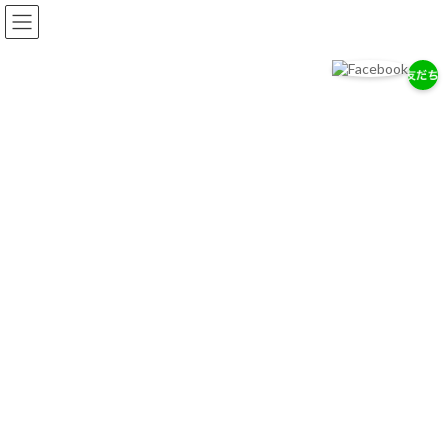
コ
ナ
ン
ビ
テ
ゲ
ン
ー
ツ
シ
へ
ョ
岡耳鼻咽喉科医院
ス
ン
耳・鼻・のどの専門医として、地域の健康を支えます。
キ
に
ッ
移
プ
動
お知らせ
2026/７/29
7/28（木）通常診療のお知らせ
2026/７/18
お盆期間中の休診について
2026/4/14
ゴールデンウィーク中の診療について
お知らせ一覧へ