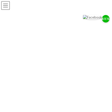
コ
ナ
ン
ビ
テ
ゲ
ン
ー
ツ
シ
へ
ョ
岡耳鼻咽喉科医院
ス
ン
耳・鼻・のどの専門医として、地域の健康を支えます。
キ
に
ッ
移
プ
動
お知らせ
2026/７/29
7/28（木）通常診療のお知らせ
2026/７/18
お盆期間中の休診について
2026/4/14
ゴールデンウィーク中の診療について
お知らせ一覧へ