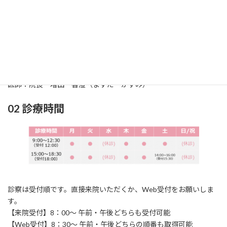
01 診療科
診療科：耳鼻咽喉科（じびいんこうか）
所在地：〒861-2118
熊本市東区花立2丁目
1
6‐24
TEL：096‐369‐0717 / FAX：096‐369‐0858
医師：院長 増田 香澄（ますだ かすみ）
02 診療時間
診察は受付順です。直接来院いただくか、Web受付をお願いしま
す。
【来院受付】8：00～ 午前・午後どちらも受付可能
【Web受付】8：30～ 午前・午後どちらの順番も取得可能