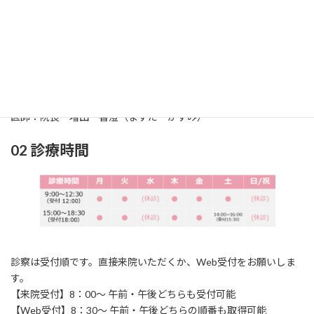
01 診療科
診療科：耳鼻咽喉科（じびいんこうか）
所在地：〒861-2118
熊本市東区花立2丁目
1
6‐24
TEL：096‐369‐0717 / FAX：096‐369‐0858
医師：院長 増田 香澄（ますだ かすみ）
02 診療時間
診察は受付順です。直接来院いただくか、Web受付をお願いしま
す。
【来院受付】8：00～ 午前・午後どちらも受付可能
【Web受付】8：30～ 午前・午後どちらの順番も取得可能