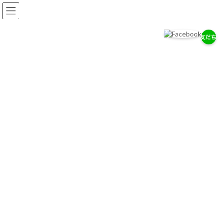
コ
ナ
ン
ビ
テ
ゲ
ン
ー
ツ
シ
へ
ョ
岡耳鼻咽喉科医院
ス
ン
耳・鼻・のどの専門医として、地域の健康を支えます。
キ
に
ッ
移
プ
動
お知らせ
2026/７/29
7/28（木）通常診療のお知らせ
2026/７/18
お盆期間中の休診について
2026/4/14
ゴールデンウィーク中の診療について
お知らせ一覧へ