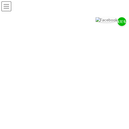
コ
ナ
ン
ビ
テ
ゲ
ン
ー
ツ
シ
へ
ョ
岡耳鼻咽喉科医院
ス
ン
耳・鼻・のどの専門医として、地域の健康を支えます。
キ
に
ッ
移
プ
動
お知らせ
2026/７/29
7/28（木）通常診療のお知らせ
2026/７/18
お盆期間中の休診について
2026/4/14
ゴールデンウィーク中の診療について
お知らせ一覧へ