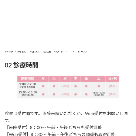
01 診療科
診療科：耳鼻咽喉科（じびいんこうか）
所在地：〒861-2118
熊本市東区花立2丁目
1
6‐24
TEL：096‐369‐0717 / FAX：096‐369‐0858
医師：院長 増田 香澄（ますだ かすみ）
02 診療時間
診察は受付順です。直接来院いただくか、Web受付をお願いしま
す。
【来院受付】8：00～ 午前・午後どちらも受付可能
【Web受付】8：30～ 午前・午後どちらの順番も取得可能