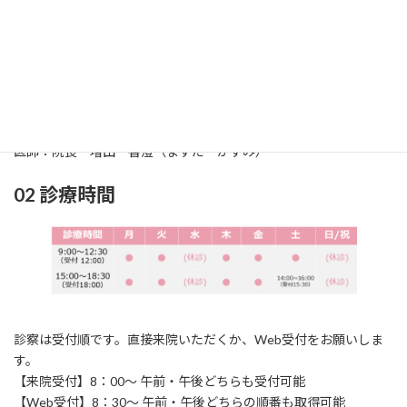
01 診療科
診療科：耳鼻咽喉科（じびいんこうか）
所在地：〒861-2118
熊本市東区花立2丁目
1
6‐24
TEL：096‐369‐0717 / FAX：096‐369‐0858
医師：院長 増田 香澄（ますだ かすみ）
02 診療時間
診察は受付順です。直接来院いただくか、Web受付をお願いしま
す。
【来院受付】8：00～ 午前・午後どちらも受付可能
【Web受付】8：30～ 午前・午後どちらの順番も取得可能