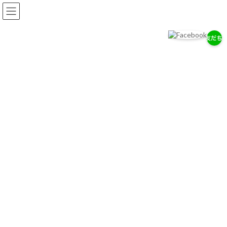
コ
ナ
ン
ビ
テ
ゲ
ン
ー
ツ
シ
へ
ョ
岡耳鼻咽喉科医院
ス
ン
耳・鼻・のどの専門医として、地域の健康を支えます。
キ
に
ッ
移
プ
動
お知らせ
2026/７/29
7/28（木）通常診療のお知らせ
2026/７/18
お盆期間中の休診について
2026/4/14
ゴールデンウィーク中の診療について
お知らせ一覧へ